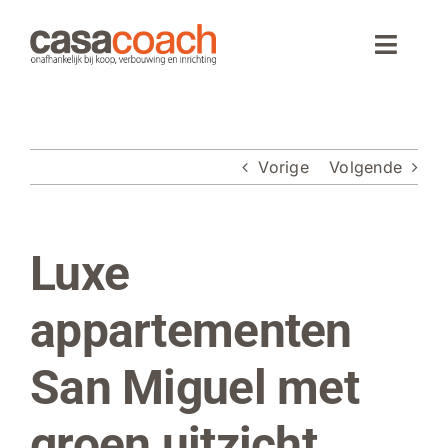
Ga
naar
Toggle
inhoud
Naviga
Home
Vorige
Volgende
Aankoop
Woningaanbod
Luxe
Bekijk
grotere
Wonen in Spanje
afbeelding
appartementen
Webinar
San Miguel met
Over CasaCoach
groen uitzicht