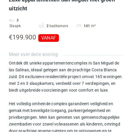
uitzicht
3
Slaapk.
2
badkamers
141
m²
€199.900
VANAF
Meer over deze woning
Ontdek dit unieke appartementencomplex in San Miguel de
las Salinas, ideaal gelegen aan de prachtige Costa Blanca
zuid. Dit exclusieve residentiële project omvat 165 woningen
met 2 en 3 slaapkamers, verdeeld over 7 verdiepingen, en
biedt uitgebreide voorzieningen voor comfort en luxe.
Het volledig omheinde complex garandeert veiligheid en
gemak met beveiligde toegang, parkeergelegenheid en
privébergingen. Men kan genieten van gemeenschappelijke
zwembaden voor zowel volwassenen als kinderen, omringd
door prachtige groene ruimtes om te ontspannen en te