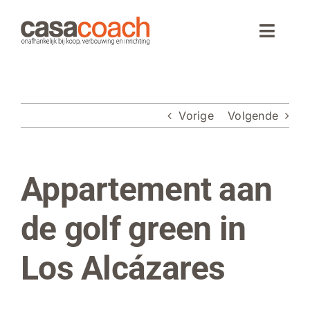
Ga
naar
Toggle
inhoud
Naviga
Home
Vorige
Volgende
Aankoop
Woningaanbod
Appartement aan
Bekijk
grotere
Wonen in Spanje
afbeelding
de golf green in
Webinar
Los Alcázares
Over CasaCoach