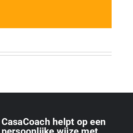
CasaCoach helpt op een
persoonlijke wijze met