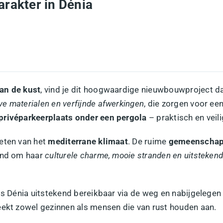
rakter in Dénia
an de kust
, vind je dit hoogwaardige nieuwbouwproject dat
eve materialen en verfijnde afwerkingen
, die zorgen voor e
privéparkeerplaats onder een pergola
– praktisch en veili
ieten van het
mediterrane klimaat
. De ruime
gemeenschapp
kend om haar
culturele charme, mooie stranden en uitsteken
is Dénia uitstekend bereikbaar via de weg en nabijgelege
eekt zowel gezinnen als mensen die van rust houden aan.