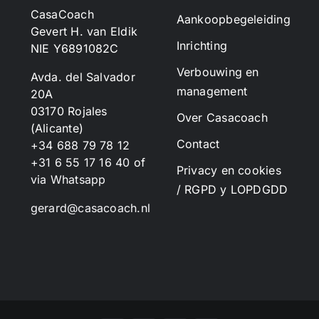
CasaCoach
Aankoopbegeleiding
Gevert H. van Eldik
Inrichting
NIE Y6891082C
Verbouwing en
Avda. del Salvador
management
20A
03170 Rojales
Over Casacoach
(Alicante)
Contact
+34 688 79 78 12
+31 6 55 17 16 40
of
Privacy en cookies
via Whatsapp
/ RGPD y LOPDGDD
gerard@casacoach.nl