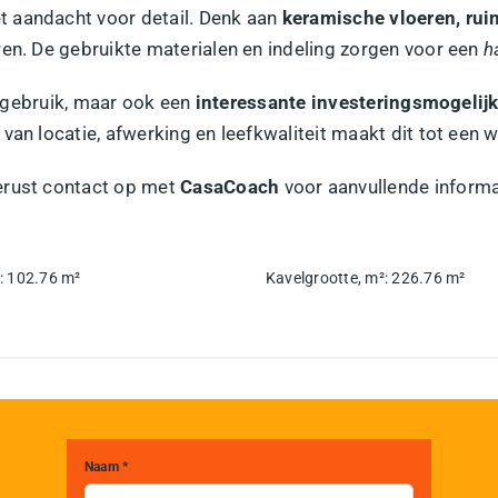
t aandacht voor detail. Denk aan
keramische vloeren, rui
ren. De gebruikte materialen en indeling zorgen voor een
h
en gebruik, maar ook een
interessante investeringsmogelij
van locatie, afwerking en leefkwaliteit maakt dit tot een
rust contact op met
CasaCoach
voor aanvullende informa
:
102.76
m²
Kavelgrootte, m²
:
226.76
m²
Naam *