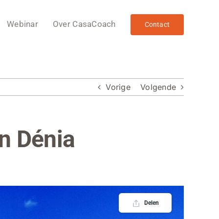
Webinar
Over CasaCoach
Contact
Vorige
Volgende
n Dénia
Delen