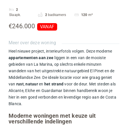
2
Slaapk.
2
badkamers
120
m²
€246.000
VANAF
Meer over deze woning
Heel nieuwe project, interieurfoto's volgen.
Deze moderne
appartementen aan zee
liggen in een van de mooiste
gebieden van La Marina, op slechts enkele minuten
wandelen van het uitgestrekte natuurgebied El Pinet en de
Middellandse Zee. De ideale locatie voor wie graag geniet
van
rust
,
natuur
en
het strand
voor de deur. Met steden als
Alicante, Elche en Guardamar binnen handbereik woon je
hier in een goed verbonden en levendige regio aan de Costa
Blanca.
Moderne woningen met keuze uit
verschillende indelingen