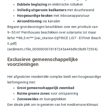
Dubbele beglazing
en elektrische rolluiken
Volledig uitgeruste badkamers
met douchewand
Hoogwaardige keuken
met inbouwapparatuur
Airconditioning
via kanalen
Begane-grondwoningen beschikken over een privétuin van
9–50 m² Penthouses beschikken over solariums tot maar
liefst **86,5 m²** [oai_citation:0‡PRICE LIST - El Pinet Beach
II.pdf]
(sediment://file_000000007d187243a446d9c0bd972554).
Exclusieve gemeenschappelijke
voorzieningen
Het afgesloten residentiële complex biedt een hoogwaardige
leefomgeving met:
Groot gemeenschappelijk zwembad
Ruime groene zones
voor ontspanning
Zonneweides
en loungeplekken
Een ideale plek om te genieten van het mediterrane klimaat