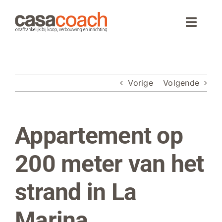
Ga
naar
Toggle
inhoud
Naviga
Home
Vorige
Volgende
Aankoop
Woningaanbod
Appartement op
Bekijk
grotere
Wonen in Spanje
afbeelding
200 meter van het
Webinar
strand in La
Over CasaCoach
Marina