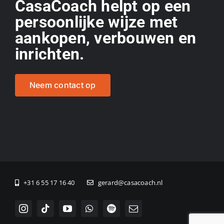
CasaCoach helpt op een
persoonlijke wijze met
aankopen, verbouwen en
inrichten.
Neem contact op
+31 6 55 17 16 40
gerard@casacoach.nl