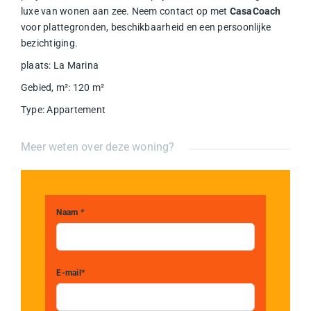
luxe van wonen aan zee. Neem contact op met
CasaCoach
voor plattegronden, beschikbaarheid en een persoonlijke
bezichtiging.
plaats
:
La Marina
Gebied, m²
:
120
m²
Type
:
Appartement
Meer weten over deze woning?
Naam *
E-mail*