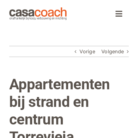
Ga
naar
Toggle
inhoud
Naviga
Home
Vorige
Volgende
Aankoop
Woningaanbod
Appartementen
Bekijk
grotere
Wonen in Spanje
afbeelding
bij strand en
Webinar
centrum
Over CasaCoach
Torrevieja