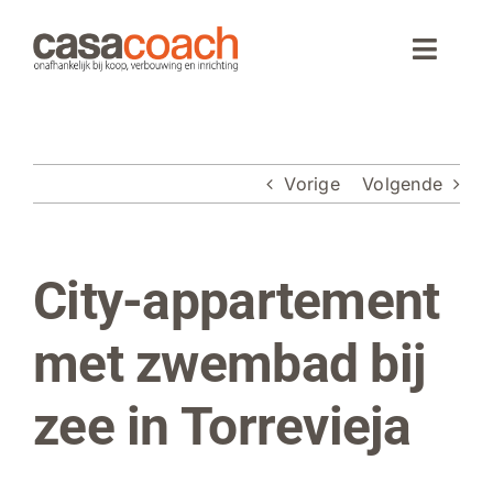
Ga
naar
Toggle
inhoud
Naviga
Home
Vorige
Volgende
Aankoop
Woningaanbod
City-appartement
Bekijk
grotere
Wonen in Spanje
afbeelding
met zwembad bij
Webinar
zee in Torrevieja
Over CasaCoach