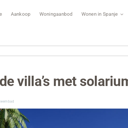
e
Aankoop
Woningaanbod
Wonen in Spanje
ande villa’s met sola
n zwembad