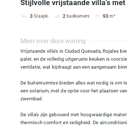
Stijlvolle vrijstaande villa’s 
3
Slaapk.
2
badkamers
93
m²
Meer over deze woning
Vrijstaande villa's in Ciudad Quesada, Rojales 
palet, en de volledig uitgeruste keuken is voorz
ventilatie, wat bijdraagt aan een aangenaam binn
De buitenruimtes bieden alles wat nodig is om t
een solarium, met de optie voor het plaatsen van
zwembad.
De villa’s zijn gebouwd met hoogwaardige materi
thermisch comfort en veiligheid. De aircondition