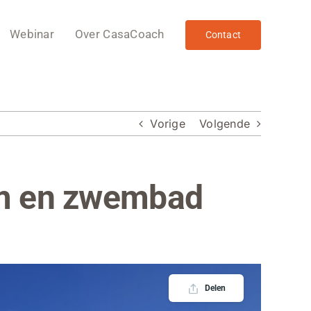
Webinar
Over CasaCoach
Contact
Vorige
Volgende
rium en zwembad
Delen