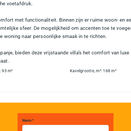
he voetafdruk.
fort met functionaliteit. Binnen zijn er ruime woon- en e
ruimtelijke sfeer. De mogelijkheid om accenten toe te voeg
e woning naar persoonlijke smaak in te richten.
panje, bieden deze vrijstaande villa’s het comfort van l
aat.
:
93
m²
Kavelgrootte, m²
:
168
m²
Naam *