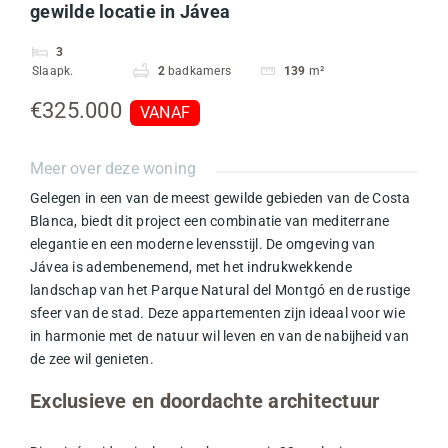
gewilde locatie in Jávea
3
Slaapk.
2
badkamers
139
m²
€325.000
VANAF
Meer over deze woning
Gelegen in een van de meest gewilde gebieden van de Costa
Blanca, biedt dit project een combinatie van mediterrane
elegantie en een moderne levensstijl. De omgeving van
Jávea is adembenemend, met het indrukwekkende
landschap van het Parque Natural del Montgó en de rustige
sfeer van de stad. Deze appartementen zijn ideaal voor wie
in
harmonie
met de natuur wil leven en van de nabijheid van
de zee wil genieten.
Exclusieve en doordachte architectuur