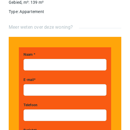
Gebied, m²
:
139
m²
Type
:
Appartement
Meer weten over deze woning?
Naam *
E-mail*
Telefoon