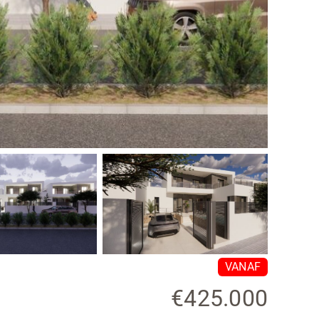
VANAF
€425.000