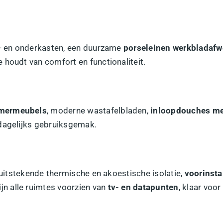
n- en onderkasten, een duurzame
porseleinen werkbladafw
 houdt van comfort en functionaliteit.
mermeubels
, moderne wastafelbladen,
inloopdouches me
n dagelijks gebruiksgemak.
uitstekende thermische en akoestische isolatie,
voorinsta
ijn alle ruimtes voorzien van
tv- en datapunten
, klaar voo