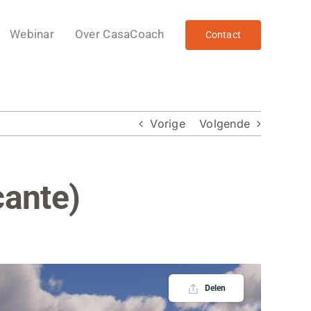
Webinar
Over CasaCoach
Contact
Vorige
Volgende
cante)
Delen