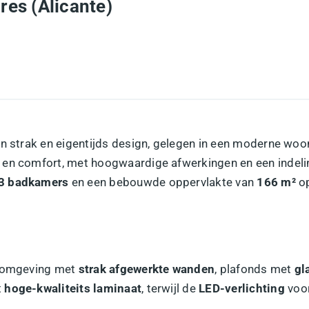
ores (Alicante)
 strak en eigentijds design, gelegen in een moderne woo
 en comfort, met hoogwaardige afwerkingen en een indeli
3 badkamers
en een bebouwde oppervlakte van
166 m²
op
onomgeving met
strak afgewerkte wanden
, plafonds met
gl
t
hoge-kwaliteits laminaat
, terwijl de
LED-verlichting
voor