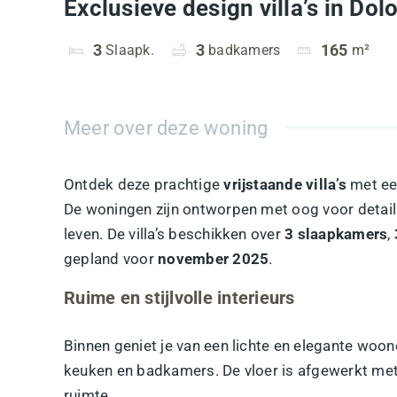
Exclusieve design villa’s in Dol
3
Slaapk.
3
badkamers
165
m²
Meer over deze woning
Ontdek deze prachtige
vrijstaande villa’s
met een
De woningen zijn ontworpen met oog voor detail
leven. De villa’s beschikken over
3 slaapkamers
,
gepland voor
november 2025
.
Ruime en stijlvolle interieurs
Binnen geniet je van een lichte en elegante wo
keuken en badkamers. De vloer is afgewerkt me
ruimte.