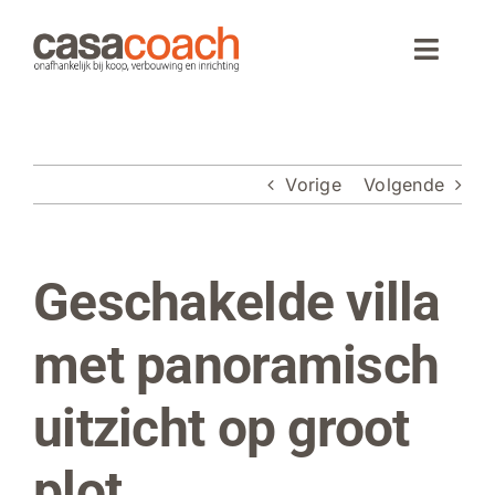
Ga
naar
Toggle
inhoud
Naviga
Home
Vorige
Volgende
Aankoop
Woningaanbod
Geschakelde villa
Bekijk
grotere
Wonen in Spanje
afbeelding
met panoramisch
Webinar
uitzicht op groot
Over CasaCoach
plot