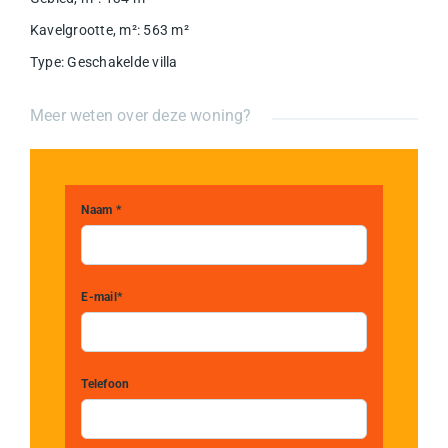
Kavelgrootte, m²
:
563
m²
Type
:
Geschakelde villa
Meer weten over deze woning?
Naam *
E-mail*
Telefoon