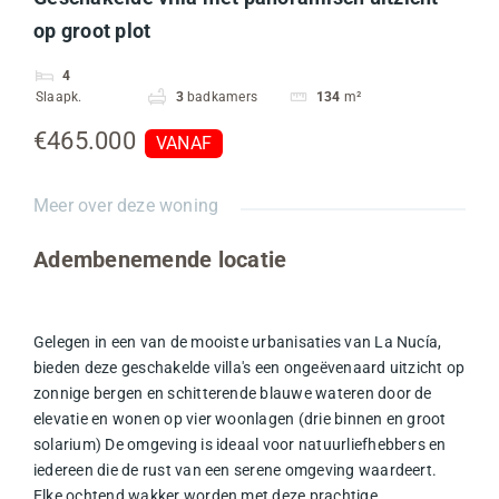
op groot plot
4
Slaapk.
3
badkamers
134
m²
€465.000
VANAF
Meer over deze woning
Adembenemende locatie
Gelegen in een van de mooiste urbanisaties van
La Nucía
,
bieden deze geschakelde villa's een ongeëvenaard uitzicht op
zonnige bergen en schitterende blauwe wateren door de
elevatie en wonen op vier woonlagen (drie binnen en groot
solarium) De omgeving is ideaal voor natuurliefhebbers en
iedereen die de rust van een serene omgeving waardeert.
Elke ochtend wakker worden met deze prachtige