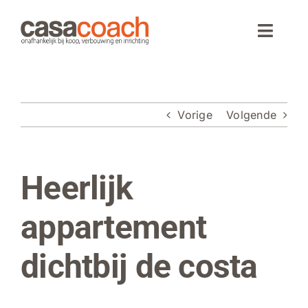
Ga
naar
Toggle
inhoud
Naviga
Home
Vorige
Volgende
Aankoop
Woningaanbod
Heerlijk
Bekijk
grotere
Wonen in Spanje
afbeelding
appartement
Webinar
dichtbij de costa
Over CasaCoach