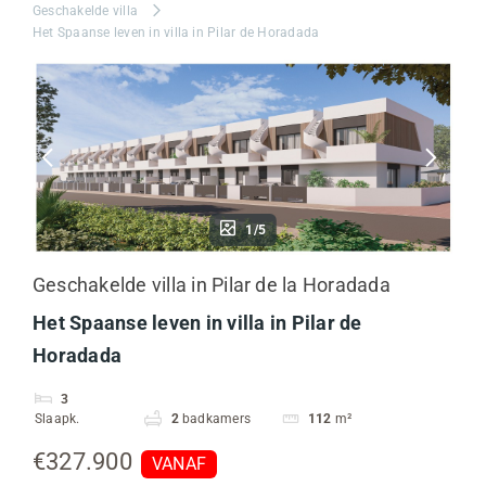
Geschakelde villa
Het Spaanse leven in villa in Pilar de Horadada
1/5
Geschakelde villa in Pilar de la Horadada
Het Spaanse leven in villa in Pilar de
Horadada
3
Slaapk.
2
badkamers
112
m²
€327.900
VANAF