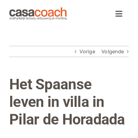
Ga
naar
Toggle
inhoud
Naviga
Home
Vorige
Volgende
Aankoop
Woningaanbod
Het Spaanse
Bekijk
grotere
Wonen in Spanje
afbeelding
leven in villa in
Webinar
Pilar de Horadada
Over CasaCoach