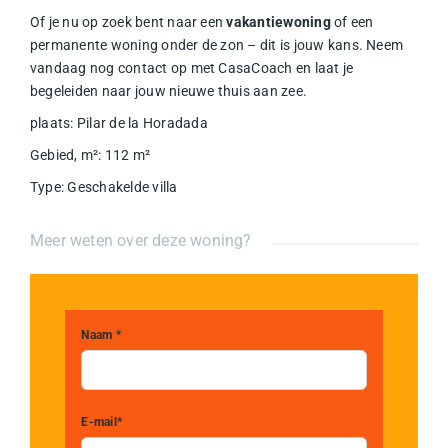
Of je nu op zoek bent naar een
vakantiewoning
of een
permanente woning onder de zon – dit is jouw kans. Neem
vandaag nog contact op met CasaCoach en laat je
begeleiden naar jouw nieuwe thuis aan zee.
plaats
:
Pilar de la Horadada
Gebied, m²
:
112
m²
Type
:
Geschakelde villa
Meer weten over deze woning?
Naam *
E-mail*