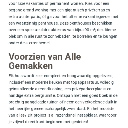
voor luxe vakanties of permanent wonen. Kies voor een
begane grond woning met een gigantisch privéterras en
extra achterpatio, óf ga voor het ultieme vakantiegevoel met
een waanzinnig penthouse. Deze penthouses beschikken
over een spectaculair
dakterras
van bijna 90 m²; de ultieme
plek om in alle rust te zonnebaden, te borrelen en te loungen
onder de sterrenhemel!
Voorzien van Alle
Gemakken
Elk huis wordt zeer compleet en hoogwaardig opgeleverd,
inclusief een moderne keuken met topapparatuur, volledig
geïnstalleerde airconditioning, een privéparkeerplaats en
handige extra bergruimte. Ontspan met een goed boek in de
prachtig aangelegde tuinen of neem een verkoelende duik in
het heerlijke
gemeenschappelijk zwembad
. En het mooiste
van alles? Dit project is al razendsnel
instapklaar
, waardoor
je vrijwel direct kunt beginnen met genieten!