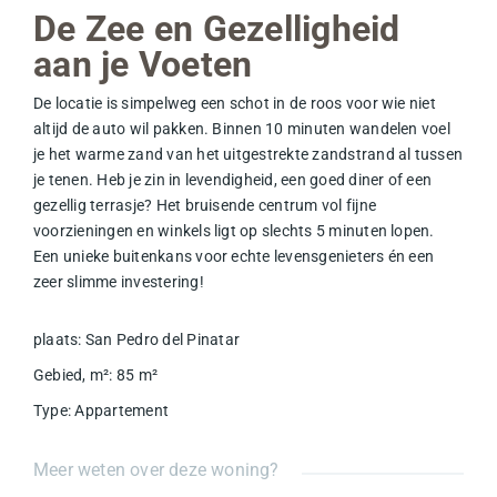
De Zee en Gezelligheid
aan je Voeten
De locatie is simpelweg een schot in de roos voor wie niet
altijd de auto wil pakken. Binnen 10 minuten wandelen voel
je het warme zand van het uitgestrekte
zandstrand
al tussen
je tenen. Heb je zin in levendigheid, een goed diner of een
gezellig terrasje? Het bruisende
centrum
vol fijne
voorzieningen en winkels ligt op slechts 5 minuten lopen.
Een unieke buitenkans voor echte levensgenieters én een
zeer slimme investering!
plaats
:
San Pedro del Pinatar
Gebied, m²
:
85
m²
Type
:
Appartement
Meer weten over deze woning?