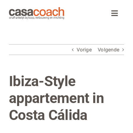
Ga
naar
Toggle
inhoud
Naviga
Home
Vorige
Volgende
Aankoop
Woningaanbod
Ibiza-Style
Bekijk
grotere
Wonen in Spanje
afbeelding
appartement in
Webinar
Costa Cálida
Over CasaCoach