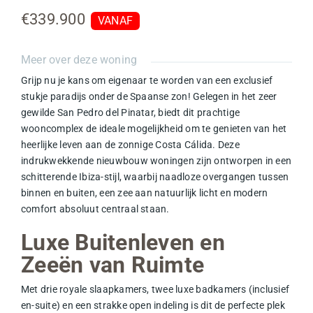
€339.900
VANAF
Meer over deze woning
Grijp nu je kans om eigenaar te worden van een exclusief
stukje paradijs onder de Spaanse zon! Gelegen in het zeer
gewilde
San Pedro del Pinatar
, biedt dit prachtige
wooncomplex de ideale mogelijkheid om te genieten van het
heerlijke leven aan de zonnige
Costa Cálida
. Deze
indrukwekkende
nieuwbouw woningen
zijn ontworpen in een
schitterende
Ibiza-stijl
, waarbij naadloze overgangen tussen
binnen en buiten, een zee aan natuurlijk licht en modern
comfort absoluut centraal staan.
Luxe Buitenleven en
Zeeën van Ruimte
Met drie royale slaapkamers, twee luxe badkamers (inclusief
en-suite) en een strakke open indeling is dit de perfecte plek