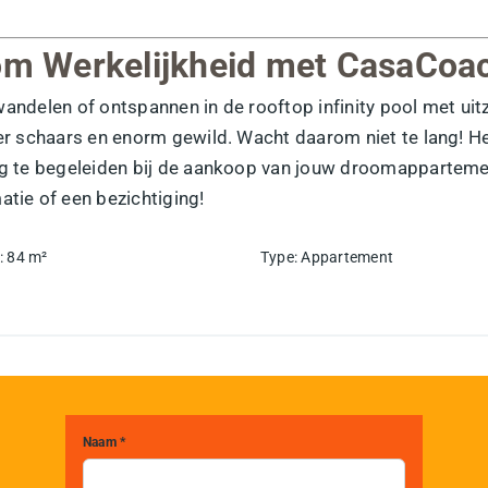
m Werkelijkheid met CasaCoa
nd wandelen of ontspannen in de rooftop infinity pool met 
zeer schaars en enorm gewild. Wacht daarom niet te lang! 
ndig te begeleiden bij de aankoop van jouw droomappartem
atie of een bezichtiging!
:
84
m²
Type
:
Appartement
Naam *