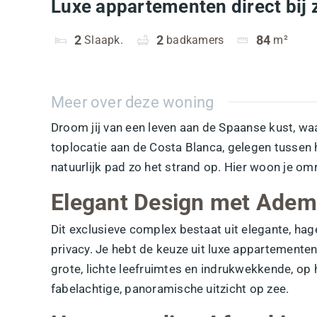
Luxe appartementen direct bij 
2
Slaapk.
2
badkamers
84
m²
Meer over deze woning
Droom jij van een leven aan de Spaanse kust, waar
toplocatie aan de
Costa Blanca
, gelegen tussen 
natuurlijk pad zo het strand op. Hier woon je om
Elegant Design met Ade
Dit exclusieve complex bestaat uit elegante, ha
privacy. Je hebt de keuze uit luxe appartement
grote, lichte leefruimtes en indrukwekkende, op h
fabelachtige, panoramische
uitzicht op zee
.