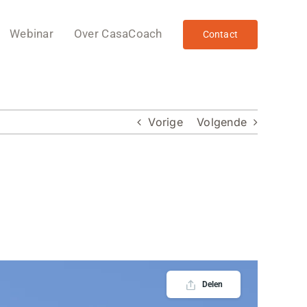
Webinar
Over CasaCoach
Contact
Vorige
Volgende
Delen