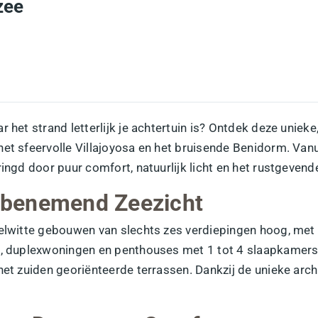
zee
 het strand letterlijk je achtertuin is? Ontdek deze unieke
het sfeervolle Villajoyosa en het bruisende Benidorm. Vanu
ringd door puur comfort, natuurlijk licht en het rustgeven
mbenemend Zeezicht
gelwitte gebouwen van slechts zes verdiepingen hoog, met
en, duplexwoningen en penthouses met 1 tot 4 slaapkamers
et zuiden georiënteerde terrassen. Dankzij de unieke archi