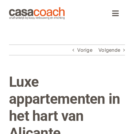
Ga
naar
Toggle
inhoud
Naviga
Home
Vorige
Volgende
Aankoop
Woningaanbod
Luxe
Bekijk
grotere
Wonen in Spanje
afbeelding
appartementen in
Webinar
het hart van
Over CasaCoach
Alicante