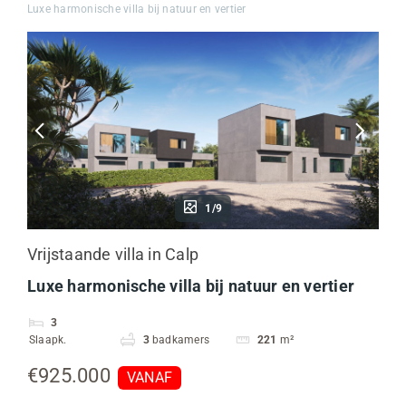
Luxe harmonische villa bij natuur en vertier
1/9
Vrijstaande villa in Calp
Luxe harmonische villa bij natuur en vertier
3
Slaapk.
3
badkamers
221
m²
€925.000
VANAF