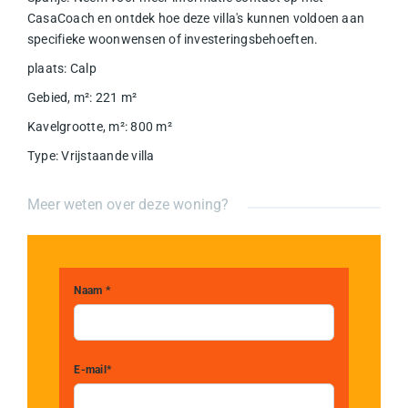
CasaCoach en ontdek hoe deze villa's kunnen voldoen aan
specifieke woonwensen of investeringsbehoeften.
plaats
:
Calp
Gebied, m²
:
221
m²
Kavelgrootte, m²
:
800
m²
Type
:
Vrijstaande villa
Meer weten over deze woning?
Naam *
E-mail*