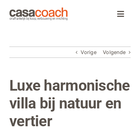
Ga
naar
Toggle
inhoud
Naviga
Home
Vorige
Volgende
Aankoop
Woningaanbod
Luxe harmonische
Bekijk
grotere
Wonen in Spanje
afbeelding
villa bij natuur en
Webinar
vertier
Over CasaCoach