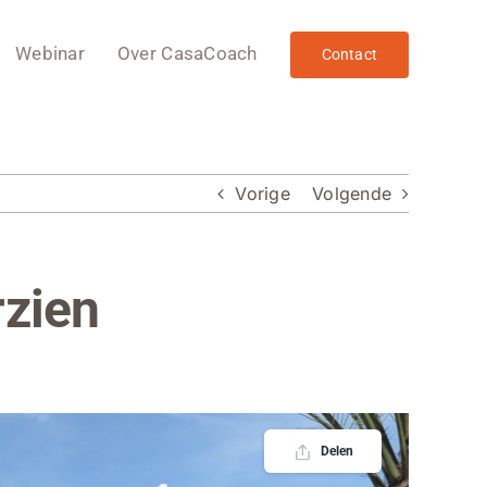
Webinar
Over CasaCoach
Contact
Vorige
Volgende
rzien
Delen