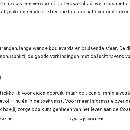
iten zoals een verwarmd buitenzwembad, wellness met saun
De afgesloten residentie beschikt daarnaast over ondergro
randen, lange wandelboulevards en bruisende sfeer. De di
nen. Dankzij de goede verbindingen met de luchthavens van 
r
trekkelijk voor eigen gebruik, maar ook een slimme investe
evol — nu én in de toekomst. Voor meer informatie over d
k hoe jij zorgeloos kunt genieten van het leven aan de Cos
:
94
m²
Type
:
Appartement