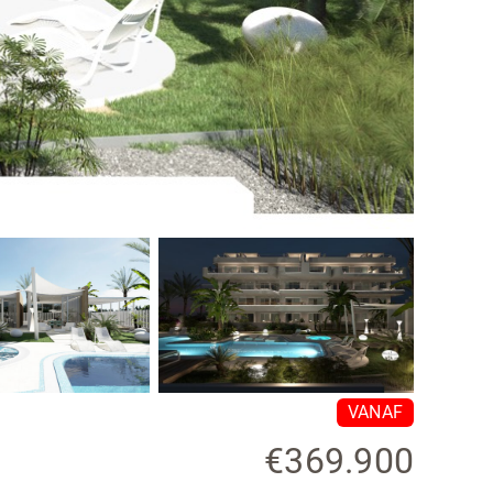
VANAF
€369.900