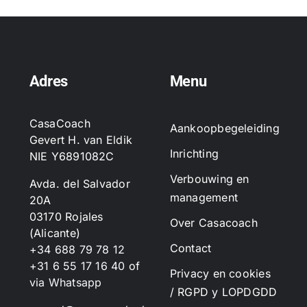
Adres
Menu
CasaCoach
Aankoopbegeleiding
Gevert H. van Eldik
Inrichting
NIE Y6891082C
Verbouwing en
Avda. del Salvador
management
20A
03170 Rojales
Over Casacoach
(Alicante)
Contact
+34 688 79 78 12
+31 6 55 17 16 40
of
Privacy en cookies
via Whatsapp
/ RGPD y LOPDGDD