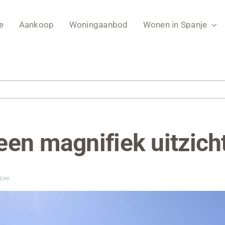
e
Aankoop
Woningaanbod
Wonen in Spanje
en magnifiek uitzich
 zee