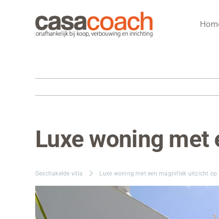
Ga
naar
Hom
inhoud
Luxe woning met e
Bekijk
grotere
afbeelding
Geschakelde villa
Luxe woning met een magnifiek uitzicht op