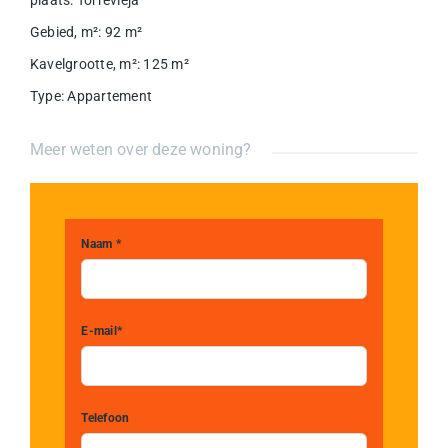
Gebied, m²
:
92
m²
Kavelgrootte, m²
:
125
m²
Type
:
Appartement
Meer weten over deze woning?
Naam *
E-mail*
Telefoon