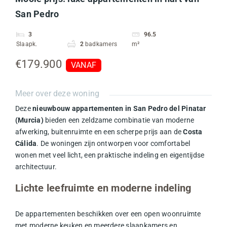
San Pedro
3
96.5
Slaapk.
2
badkamers
m²
€179.900
VANAF
Meer over deze woning
Deze
nieuwbouw appartementen in San Pedro del Pinatar
(Murcia)
bieden een zeldzame combinatie van moderne
afwerking, buitenruimte en een scherpe prijs aan de
Costa
Cálida
. De woningen zijn ontworpen voor comfortabel
wonen met veel licht, een praktische indeling en eigentijdse
architectuur.
Lichte leefruimte en moderne indeling
De appartementen beschikken over een open woonruimte
met moderne keuken en meerdere slaapkamers en