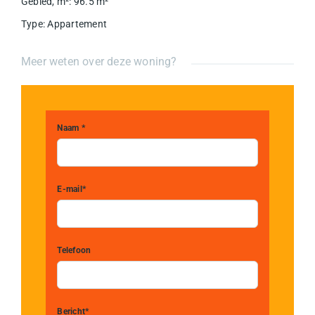
Gebied, m²
:
96.5
m²
Type
:
Appartement
Meer weten over deze woning?
Naam *
E-mail*
Telefoon
Bericht*