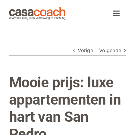
Ga
naar
Toggle
inhoud
Naviga
Home
Vorige
Volgende
Aankoop
Woningaanbod
Mooie prijs: luxe
Bekijk
grotere
Wonen in Spanje
afbeelding
appartementen in
Webinar
hart van San
Over CasaCoach
Pedro