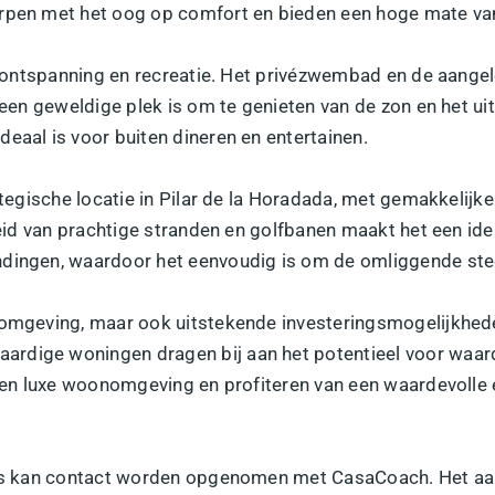
orpen met het oog op comfort en bieden een hoge mate van
or ontspanning en recreatie. Het privézwembad en de aangel
m een geweldige plek is om te genieten van de zon en het ui
eaal is voor buiten dineren en entertainen.
ategische locatie in Pilar de la Horadada, met gemakkelijk
heid van prachtige stranden en golfbanen maakt het een idea
ndingen, waardoor het eenvoudig is om de omliggende sted
nomgeving, maar ook uitstekende investeringsmogelijkhede
ardige woningen dragen bij aan het potentieel voor waa
 een luxe woonomgeving en profiteren van een waardevolle 
la's kan contact worden opgenomen met CasaCoach. Het aa