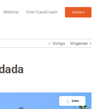
Webinar
Over CasaCoach
Contact
Vorige
Volgende
adada
Delen