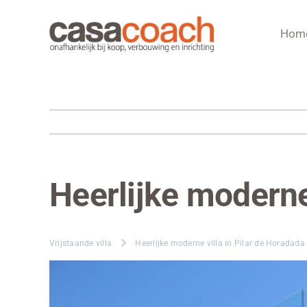
Ga
naar
Hom
inhoud
Heerlijke moderne
Bekijk
grotere
afbeelding
Vrijstaande villa
Heerlijke moderne villa in Pilar de Horadada