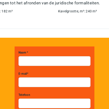
gen tot het afronden van de juridische formaliteiten.
:
182
m²
Kavelgrootte, m²
:
240
m²
Naam *
E-mail*
Telefoon