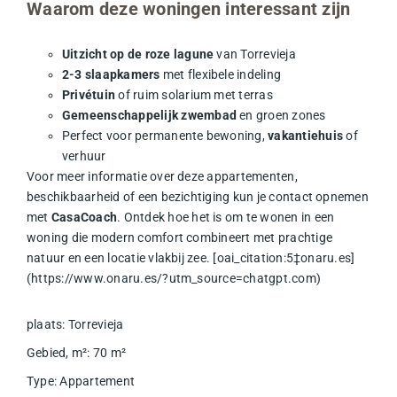
Waarom deze woningen interessant zijn
Uitzicht op de roze lagune
van Torrevieja
2-3 slaapkamers
met flexibele indeling
Privétuin
of ruim solarium met terras
Gemeenschappelijk zwembad
en groen zones
Perfect voor permanente bewoning,
vakantiehuis
of
verhuur
Voor meer informatie over deze appartementen,
beschikbaarheid of een bezichtiging kun je contact opnemen
met
CasaCoach
. Ontdek hoe het is om te wonen in een
woning die modern comfort combineert met prachtige
natuur en een locatie vlakbij zee. [oai_citation:5‡onaru.es]
(https://www.onaru.es/?utm_source=chatgpt.com)
plaats
:
Torrevieja
Gebied, m²
:
70
m²
Type
:
Appartement