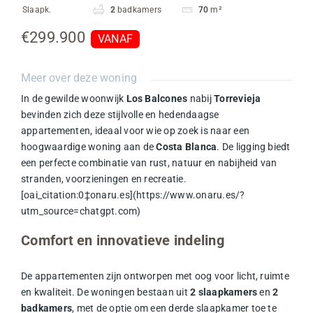
Slaapk.
2
badkamers
70
m²
€299.900
VANAF
Meer over deze woning
In de gewilde woonwijk
Los Balcones
nabij
Torrevieja
bevinden zich deze stijlvolle en hedendaagse
appartementen, ideaal voor wie op zoek is naar een
hoogwaardige woning aan de
Costa Blanca
. De ligging biedt
een perfecte combinatie van rust, natuur en nabijheid van
stranden, voorzieningen en recreatie.
[oai_citation:0‡onaru.es](https://www.onaru.es/?
utm_source=chatgpt.com)
Comfort en innovatieve indeling
De appartementen zijn ontworpen met oog voor licht, ruimte
en kwaliteit. De woningen bestaan uit
2 slaapkamers
en
2
badkamers
, met de optie om een derde slaapkamer toe te