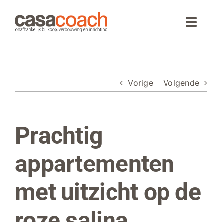
Ga
naar
Toggle
inhoud
Naviga
Home
Vorige
Volgende
Aankoop
Woningaanbod
Prachtig
Bekijk
grotere
Wonen in Spanje
afbeelding
appartementen
Webinar
met uitzicht op de
Over CasaCoach
roze salina