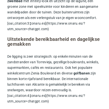
zwembad
met infinity-look en uitzicht op de lagune, een
groene zone met speelruimte voor kinderen en aangename
wandelpaden door de tuinen. Deze buitenruimtes zijn
ontworpen als een verlengstuk van je eigen wooncomfort.
[oai_citation:3‡onaru.es](https://www.onaru.es/?
utm_source=chatgpt.com)
Uitstekende bereikbaarheid en dagelijkse
gemakken
De ligging is zeer strategisch: op enkele minuten van de
zandstranden van Torrevieja, gezellige boulevards, winkels,
supermarkten, cafés en restaurants. Ook het populaire
winkelcentrum Zenia Boulevard en diverse
golfbanen
zijn
binnen korte rijafstand bereikbaar. De internationale
luchthaven van Alicante is gemakkelijk te bereiken via
snelwegen, waardoor reizen eenvoudig is.
[oai_citation:4‡onaru.es](https://www.onaru.es/?
utm_source=chatgpt.com)