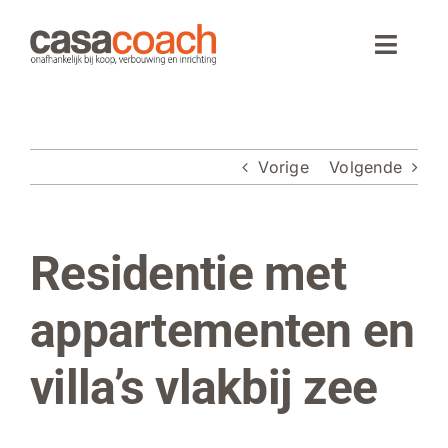
Ga
naar
Toggle
inhoud
Naviga
Home
Vorige
Volgende
Aankoop
Woningaanbod
Residentie met
Bekijk
grotere
Wonen in Spanje
afbeelding
appartementen en
Webinar
villa’s vlakbij zee
Over CasaCoach