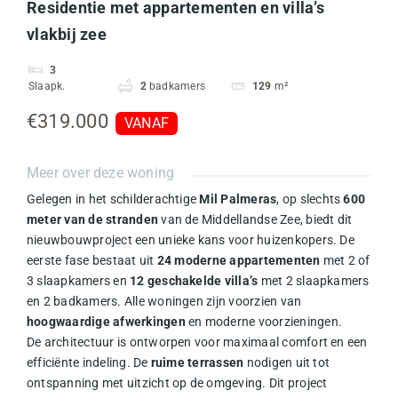
Residentie met appartementen en villa’s
vlakbij zee
3
Slaapk.
2
badkamers
129
m²
€319.000
VANAF
Meer over deze woning
Gelegen in het schilderachtige
Mil Palmeras
, op slechts
600
meter van de stranden
van de Middellandse Zee, biedt dit
nieuwbouwproject een unieke kans voor huizenkopers. De
eerste fase bestaat uit
24 moderne appartementen
met 2 of
3 slaapkamers en
12 geschakelde villa’s
met 2 slaapkamers
en 2 badkamers. Alle woningen zijn voorzien van
hoogwaardige afwerkingen
en moderne voorzieningen.
De architectuur is ontworpen voor maximaal comfort en een
efficiënte indeling. De
ruime terrassen
nodigen uit tot
ontspanning met uitzicht op de omgeving. Dit project