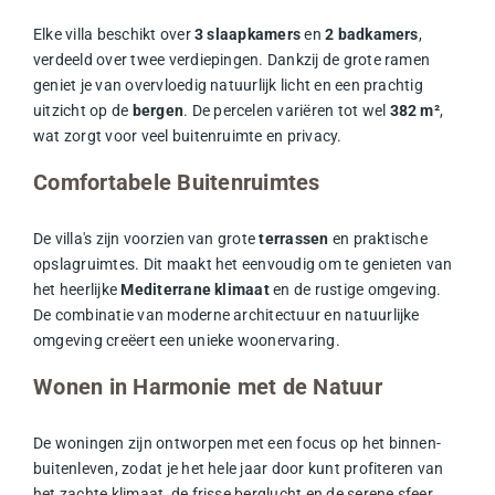
Elke villa beschikt over
3 slaapkamers
en
2 badkamers
,
verdeeld over twee verdiepingen. Dankzij de grote ramen
geniet je van overvloedig natuurlijk licht en een prachtig
uitzicht op de
bergen
. De percelen variëren tot wel
382 m²
,
wat zorgt voor veel buitenruimte en privacy.
Comfortabele Buitenruimtes
De villa's zijn voorzien van grote
terrassen
en praktische
opslagruimtes. Dit maakt het eenvoudig om te genieten van
het heerlijke
Mediterrane klimaat
en de rustige omgeving.
De combinatie van moderne architectuur en natuurlijke
omgeving creëert een unieke woonervaring.
Wonen in Harmonie met de Natuur
De woningen zijn ontworpen met een focus op het binnen-
buitenleven, zodat je het hele jaar door kunt profiteren van
het zachte klimaat, de frisse berglucht en de serene sfeer