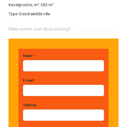
Kavelgrootte, m²
:
382
m²
Type
:
Geschakelde villa
Meer weten over deze woning?
Naam *
E-mail*
Telefoon