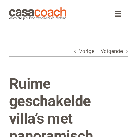
Ga
naar
Toggle
inhoud
Naviga
Home
Vorige
Volgende
Aankoop
Woningaanbod
Ruime
Bekijk
grotere
Wonen in Spanje
afbeelding
geschakelde
Webinar
villa’s met
Over CasaCoach
panoramisch