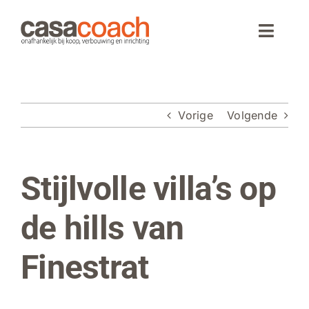
Ga
naar
Toggle
inhoud
Naviga
Home
Vorige
Volgende
Aankoop
Woningaanbod
Stijlvolle villa’s op
Bekijk
grotere
Wonen in Spanje
afbeelding
de hills van
Webinar
Finestrat
Over CasaCoach