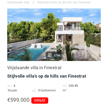
Vrijstaande villa
Stijlvolle villa’s op de hills van Finestrat
1/16
Vrijstaande villa in Finestrat
Stijlvolle villa’s op de hills van Finestrat
3
133.95
Slaapk.
3
badkamers
m²
€599.000
VANAF