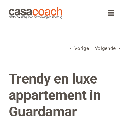
Ga
naar
Toggle
inhoud
Naviga
Home
Vorige
Volgende
Aankoop
Woningaanbod
Trendy en luxe
Bekijk
grotere
Wonen in Spanje
afbeelding
appartement in
Webinar
Guardamar
Over CasaCoach