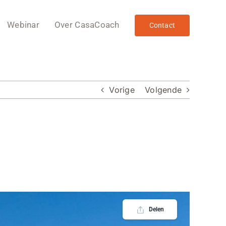
Webinar
Over CasaCoach
Contact
Vorige
Volgende
Delen