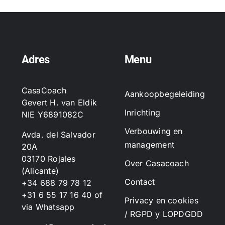
Adres
Menu
CasaCoach
Aankoopbegeleiding
Gevert H. van Eldik
Inrichting
NIE Y6891082C
Verbouwing en
Avda. del Salvador
management
20A
03170 Rojales
Over Casacoach
(Alicante)
Contact
+34 688 79 78 12
+31 6 55 17 16 40
of
Privacy en cookies
via Whatsapp
/ RGPD y LOPDGDD