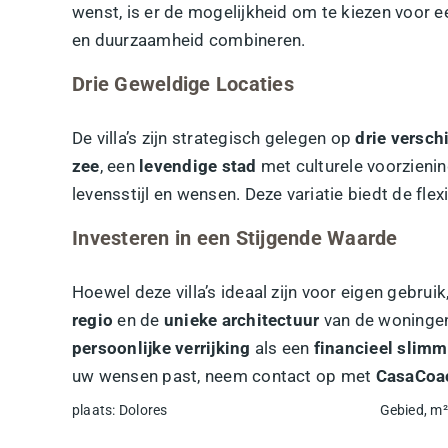
wenst, is er de mogelijkheid om te kiezen voor
en duurzaamheid combineren.
Drie Geweldige Locaties
De villa’s zijn strategisch gelegen op
drie versch
zee
, een
levendige stad
met culturele voorzieni
levensstijl en wensen. Deze variatie biedt de flex
Investeren in een Stijgende Waarde
Hoewel deze villa’s ideaal zijn voor eigen gebru
regio
en de
unieke architectuur
van de woningen 
persoonlijke verrijking
als een
financieel slim
uw wensen past, neem contact op met
CasaCoa
plaats
:
Dolores
Gebied, m²