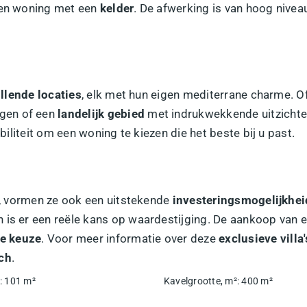
 een woning met een
kelder
. De afwerking is van hoog nive
illende locaties
, elk met hun eigen mediterrane charme. O
ngen of een
landelijk gebied
met indrukwekkende uitzichten —
ibiliteit om een woning te kiezen die het beste bij u past.
ik, vormen ze ook een uitstekende
investeringsmogelijkhei
is er een reële kans op waardestijging. De aankoop van ee
me keuze
. Voor meer informatie over deze
exclusieve villa'
ch
.
:
101
m²
Kavelgrootte, m²
:
400
m²