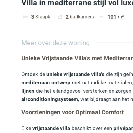
Villa in mediterrane stijl vol lux
3
Slaapk.
2
badkamers
101
m²
Meer over deze woning
Unieke Vrijstaande Villa's met Mediterran
Ontdek de
unieke vrijstaande villa's
die zijn ge
mediterraan ontwerp
met natuurlijke materialen
lijnen
die het eilandgevoel versterken en zorgen v
airconditioningsysteem
, wat bijdraagt aan het
Voorzieningen voor Optimaal Comfort
Elke
vrijstaande villa
beschikt over een
privépa