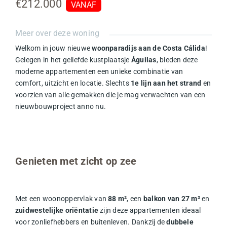
€212.000
VANAF
Meer over deze woning
Welkom in jouw nieuwe
woonparadijs aan de Costa Cálida
!
Gelegen in het geliefde kustplaatsje
Águilas
, bieden deze
moderne appartementen een unieke combinatie van
comfort, uitzicht en locatie. Slechts
1e lijn aan het strand
en
voorzien van alle gemakken die je mag verwachten van een
nieuwbouwproject anno nu.
Genieten met zicht op zee
Met een woonoppervlak van
88 m²
, een
balkon van 27 m²
en
zuidwestelijke oriëntatie
zijn deze appartementen ideaal
voor zonliefhebbers en buitenleven. Dankzij de
dubbele