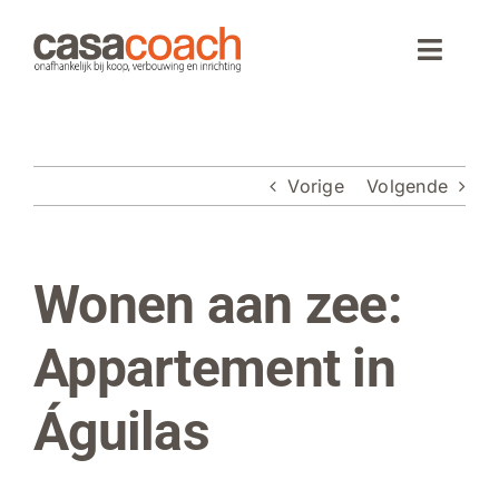
Ga
naar
Toggle
inhoud
Naviga
Home
Vorige
Volgende
Aankoop
Woningaanbod
Wonen aan zee:
Bekijk
grotere
Wonen in Spanje
afbeelding
Appartement in
Webinar
Águilas
Over CasaCoach