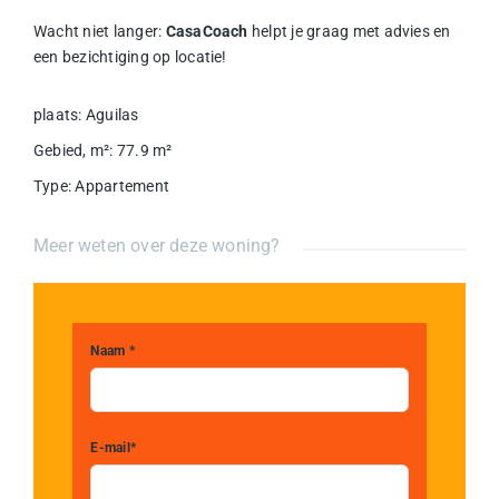
Wacht niet langer:
CasaCoach
helpt je graag met advies en
een bezichtiging op locatie!
plaats
:
Aguilas
Gebied, m²
:
77.9
m²
Type
:
Appartement
Meer weten over deze woning?
Naam *
E-mail*