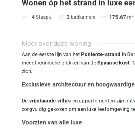
Wonen óp het strand in luxe eers
4
Slaapk.
3
badkamers
175.67
m²
Meer over deze woning
Aan de eerste lijn van het
Poniente-strand
in Ben
meest iconische plekken van de
Spaanse kust
. 
zich.
Exclusieve architectuur en hoogwaardige
De
vrijstaande villa’s
en appartementen zijn ontwo
zorgvuldig gekozen om een luxe leefomgeving te
Voorzien van alle luxe