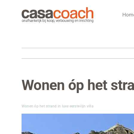
Ga
naar
Hom
inhoud
Wonen óp het stran
Bekijk
grotere
afbeelding
Wonen óp het strand in luxe eerste-lijn villa