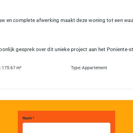
w en complete afwerking maakt deze woning tot een waarde
onlijk gesprek over dit unieke project aan het Poniente-s
:
175.67
m²
Type
:
Appartement
Naam *