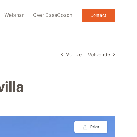
Webinar
Over CasaCoach
Contact
Vorige
Volgende
illa
Delen