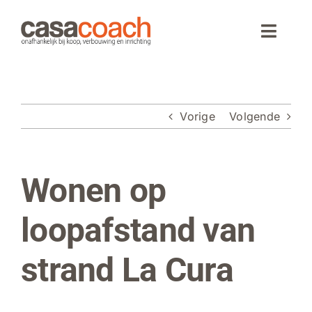
Ga
naar
Toggle
inhoud
Naviga
Home
Vorige
Volgende
Aankoop
Woningaanbod
Wonen op
Bekijk
grotere
Wonen in Spanje
afbeelding
loopafstand van
Webinar
strand La Cura
Over CasaCoach