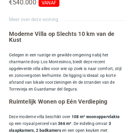
€540.000
VANAF
Meer over deze woning
Moderne Villa op Slechts 10 km van de
Kust
Gelegen in een rustige en gewilde omgeving nabij het
charmante dorp Los Montesinos, biedt deze recent
opgeleverde villa alles voor wie op zoek is naar comfort, stijl
en zonovergoten leefruimte. De ligging is ideaal: op korte
afstand van lokale voorzieningen én de stranden van de
Torrevieja en Guardamar del Segura.
Ruimtelijk Wonen op Eén Verdieping
Deze moderne villa beschikt over
108 m² woonoppervlakte
op een royaal perceel van
366 m²
. De indeling omvat
3
slaapkamers
,
2 badkamers
en een open keuken met