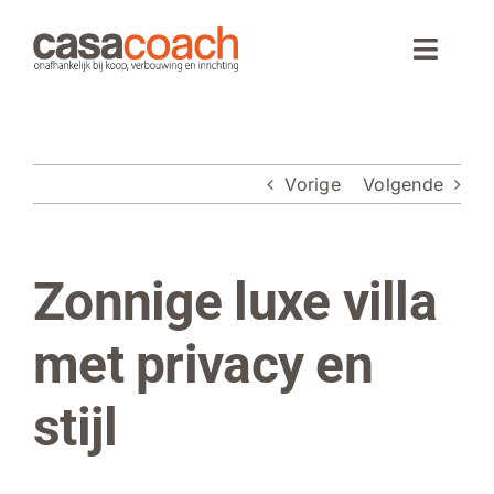
Ga
naar
Toggle
inhoud
Naviga
Home
Vorige
Volgende
Aankoop
Woningaanbod
Zonnige luxe villa
Bekijk
grotere
Wonen in Spanje
afbeelding
met privacy en
Webinar
stijl
Over CasaCoach