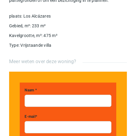
plattegronden of om een bezichtiging in te plannen.
plaats
:
Los Alcázares
Gebied, m²
:
233
m²
Kavelgrootte, m²
:
475
m²
Type
:
Vrijstaande villa
Meer weten over deze woning?
Naam *
E-mail*