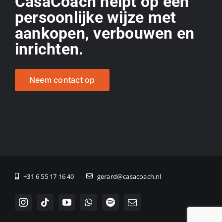
CasaCoach helpt op een
persoonlijke wijze met
aankopen, verbouwen en
inrichten.
Neem contact op
+31 6 55 17 16 40
gerard@casacoach.nl