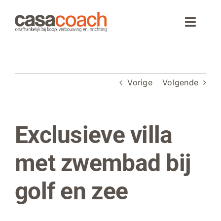
Ga
naar
Toggle
inhoud
Naviga
Home
Vorige
Volgende
Aankoop
Woningaanbod
Exclusieve villa
Bekijk
grotere
Wonen in Spanje
afbeelding
met zwembad bij
Webinar
golf en zee
Over CasaCoach