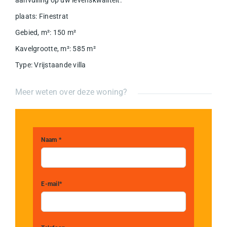
aanvulling op uw levenskwaliteit.
plaats
:
Finestrat
Gebied, m²
:
150
m²
Kavelgrootte, m²
:
585
m²
Type
:
Vrijstaande villa
Meer weten over deze woning?
Naam *
E-mail*