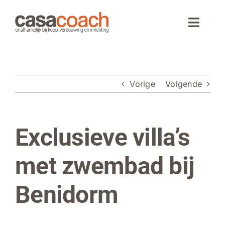
Ga
naar
Toggle
inhoud
Naviga
Home
Vorige
Volgende
Aankoop
Woningaanbod
Exclusieve villa’s
Bekijk
grotere
Wonen in Spanje
afbeelding
met zwembad bij
Webinar
Benidorm
Over CasaCoach