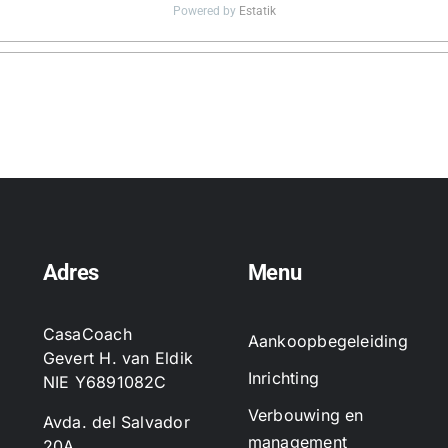
Powered by
Estatik
Adres
Menu
CasaCoach
Aankoopbegeleiding
Gevert H. van Eldik
Inrichting
NIE Y6891082C
Verbouwing en
Avda. del Salvador
management
20A