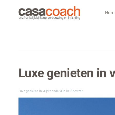
Ga
naar
Hom
inhoud
Luxe genieten in v
Bekijk
grotere
afbeelding
Luxe genieten in vrijstaande villa in Finestrat