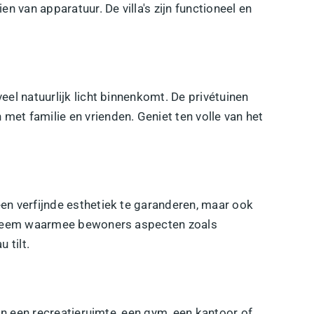
van apparatuur. De villa's zijn functioneel en
eel natuurlijk licht binnenkomt. De
privétuinen
met familie en vrienden. Geniet ten volle van het
en verfijnde esthetiek te garanderen, maar ook
teem
waarmee bewoners aspecten zoals
 tilt.
 in een
recreatieruimte
, een
gym
, een kantoor of