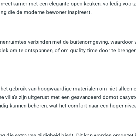
-eetkamer met een elegante open keuken, volledig voorzien 
ing die de moderne bewoner inspireert.
binnenruimtes verbinden met de buitenomgeving, waardoor v
lek om te ontspannen, of om quality time door te brengen 
 het gebruik van hoogwaardige materialen om niet alleen e
e villa's zijn uitgerust met een geavanceerd
domoticasys
udig kunnen beheren, wat het comfort naar een hoger niveau
ing die extra veelzijdigheid biedt. Dit kan worden omgezet