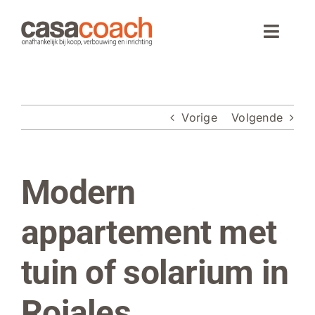
Ga
naar
Toggle
inhoud
Naviga
Home
Vorige
Volgende
Aankoop
Woningaanbod
Modern
Bekijk
grotere
Wonen in Spanje
afbeelding
appartement met
Webinar
tuin of solarium in
Over CasaCoach
Rojales