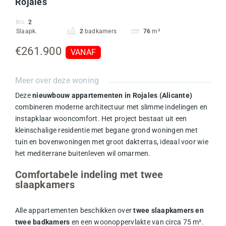
Rojales
2
Slaapk.
2
badkamers
76
m²
€261.900
VANAF
Meer over deze woning
Deze
nieuwbouw appartementen in Rojales (Alicante)
combineren moderne architectuur met slimme indelingen en
instapklaar wooncomfort. Het project bestaat uit een
kleinschalige residentie met begane grond woningen met
tuin en bovenwoningen met groot dakterras, ideaal voor wie
het mediterrane buitenleven wil omarmen.
Comfortabele indeling met twee
slaapkamers
Alle appartementen beschikken over
twee slaapkamers en
twee badkamers
en een woonoppervlakte van circa 75 m².