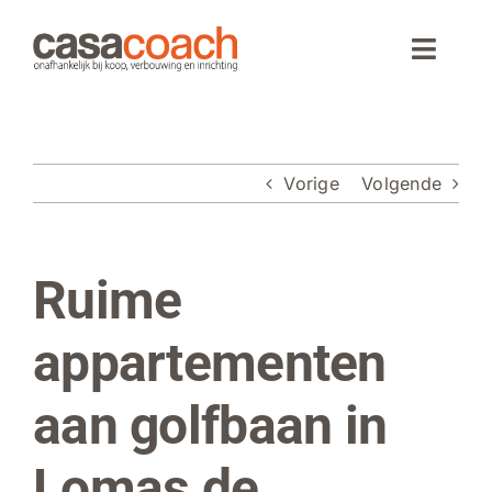
Ga
naar
Toggle
inhoud
Naviga
Home
Vorige
Volgende
Aankoop
Woningaanbod
Ruime
Bekijk
grotere
Wonen in Spanje
afbeelding
appartementen
Webinar
aan golfbaan in
Over CasaCoach
Lomas de