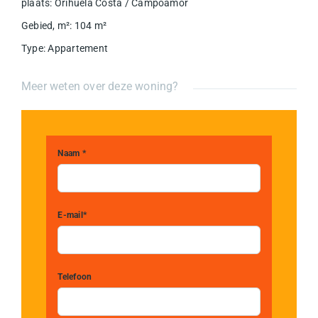
plaats
:
Orihuela Costa / Campoamor
Gebied, m²
:
104
m²
Type
:
Appartement
Meer weten over deze woning?
Naam *
E-mail*
Telefoon