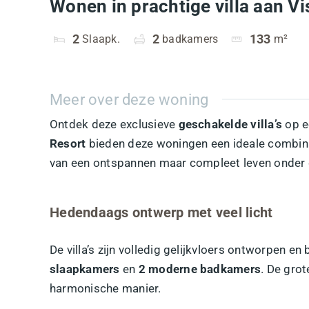
Wonen in prachtige villa aan Vi
2
Slaapk.
2
badkamers
133
m²
Meer over deze woning
Ontdek deze exclusieve
geschakelde villa’s
op e
Resort
bieden deze woningen een ideale combinati
van een ontspannen maar compleet leven onder
Hedendaags ontwerp met veel licht
De villa’s zijn volledig gelijkvloers ontworpen 
slaapkamers
en
2 moderne badkamers
. De grot
harmonische manier.