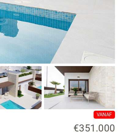
VANAF
€351.000