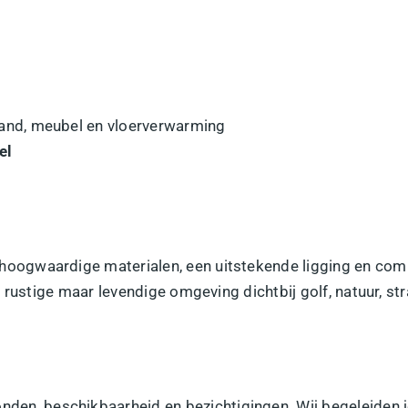
nd, meubel en vloerverwarming
el
ogwaardige materialen, een uitstekende ligging en compl
 rustige maar levendige omgeving dichtbij golf, natuur, st
nden, beschikbaarheid en bezichtigingen. Wij begeleiden je