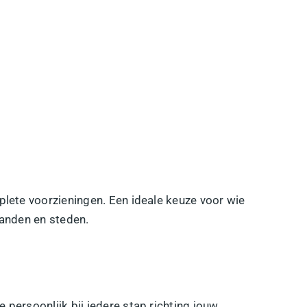
ete voorzieningen. Een ideale keuze voor wie
randen en steden.
 persoonlijk bij iedere stap richting jouw