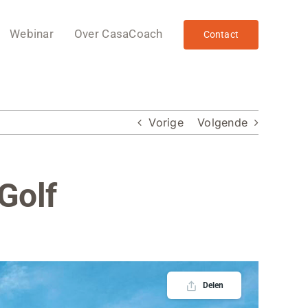
Webinar
Over CasaCoach
Contact
Vorige
Volgende
Golf
Delen