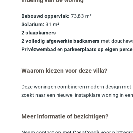
Bebouwd oppervlak:
73,83 m²
Solarium:
81 m²
2 slaapkamers
2 volledig afgewerkte badkamers
met douchewa
Privézwembad
en
parkeerplaats op eigen perce
Waarom kiezen voor deze villa?
Deze woningen combineren modern design met ho
zoekt naar een nieuwe, instapklare woning in een
Meer informatie of bezichtigen?
Neem contact op met
CasaCoach
voor plattegro