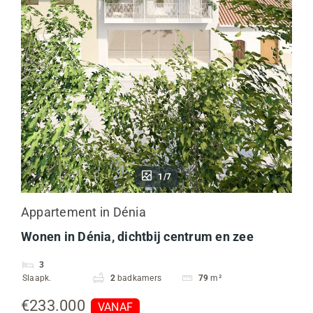
1/7
Appartement in Dénia
Wonen in Dénia, dichtbij centrum en zee
3
Slaapk.
2
badkamers
79
m²
€233.000
VANAF