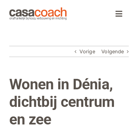
Ga
naar
Toggle
inhoud
Naviga
Home
Vorige
Volgende
Aankoop
Woningaanbod
Wonen in Dénia,
Bekijk
grotere
Wonen in Spanje
afbeelding
dichtbij centrum
Webinar
en zee
Over CasaCoach